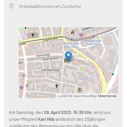
Griesbadbrunnen am Zundeltor
Leaflet
, ©
OpenStreetMap
Mitwirkende
Am Samstag, den
29. April 2023
,
15:30 Uhr
, wird uns
unser Mitglied
Karl Höb
anlässlich des 25jährigen
Jubiläums des Wassermuseums Ulm über die