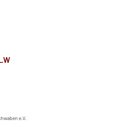
F_W
chwaben e.V.