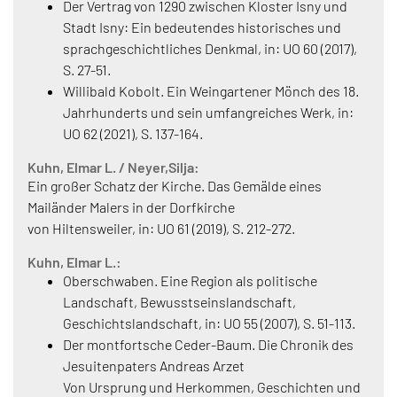
Der Vertrag von 1290 zwischen Kloster Isny und
Stadt Isny: Ein bedeutendes historisches und
sprachgeschichtliches Denkmal, in: UO 60 (2017),
S. 27-51.
Willibald Kobolt. Ein Weingartener Mönch des 18.
Jahrhunderts und sein umfangreiches Werk, in:
UO 62 (2021), S. 137-164.
Kuhn, Elmar L. / Neyer,Silja:
Ein großer Schatz der Kirche. Das Gemälde eines
Mailänder Malers in der Dorfkirche
von Hiltensweiler, in: UO 61 (2019), S. 212-272.
Kuhn, Elmar L.:
Oberschwaben. Eine Region als politische
Landschaft, Bewusstseinslandschaft,
Geschichtslandschaft, in: UO 55 (2007), S. 51-113.
Der montfortsche Ceder-Baum. Die Chronik des
Jesuitenpaters Andreas Arzet
Von Ursprung und Herkommen, Geschichten und