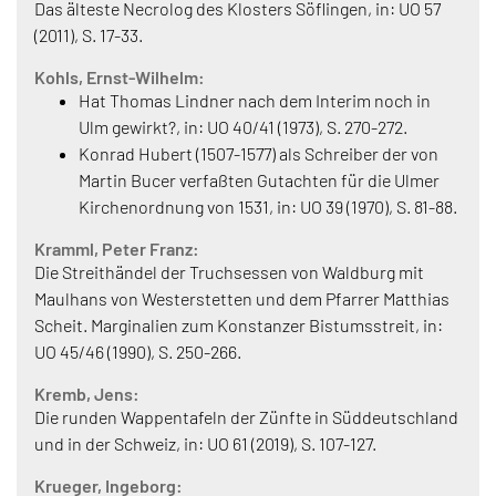
Das älteste Necrolog des Klosters Söflingen, in: UO 57
(2011), S. 17-33.
Kohls, Ernst-Wilhelm:
Hat Thomas Lindner nach dem Interim noch in
Ulm gewirkt?, in: UO 40/41 (1973), S. 270-272.
Konrad Hubert (1507-1577) als Schreiber der von
Martin Bucer verfaßten Gutachten für die Ulmer
Kirchenordnung von 1531, in: UO 39 (1970), S. 81-88.
Kramml, Peter Franz:
Die Streithändel der Truchsessen von Waldburg mit
Maulhans von Westerstetten und dem Pfarrer Matthias
Scheit. Marginalien zum Konstanzer Bistumsstreit, in:
UO 45/46 (1990), S. 250-266.
Kremb, Jens:
Die runden Wappentafeln der Zünfte in Süddeutschland
und in der Schweiz, in: UO 61 (2019), S. 107-127.
Krueger, Ingeborg: