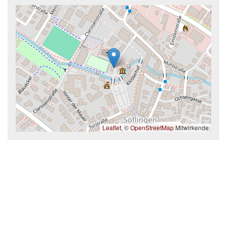
Leaflet
, ©
OpenStreetMap
Mitwirkende