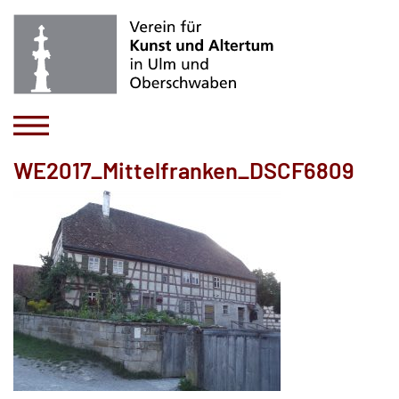
WE2017_Mittelfranken_DSCF6809